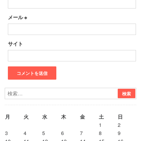
メール
※
サイト
月
火
水
木
金
土
日
1
2
3
4
5
6
7
8
9